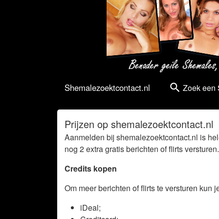
search
Shemalezoektcontact.nl
Zoek een
Prijzen op shemalezoektcontact.nl
Aanmelden bij shemalezoektcontact.nl is helem
nog 2 extra gratis berichten of flirts versturen.
Credits kopen
Om meer berichten of flirts te versturen kun 
iDeal;