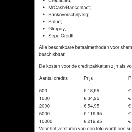
Creditcard;
MrCash/Bancontact;
Bankoverschrijving;
Sofort;
Giropay;
Sepa Credit.
Alle beschikbare betaalmethoden voor shemal
beschikbaar.
De kosten voor de creditpakketten zijn als vol
Aantal credits
Prijs
Pr
500
€ 18,95
€
1000
€ 34,95
€
2000
€ 54,95
€
5000
€ 119,95
€
10000
€ 219,95
€
Voor het versturen van een foto wordt een s