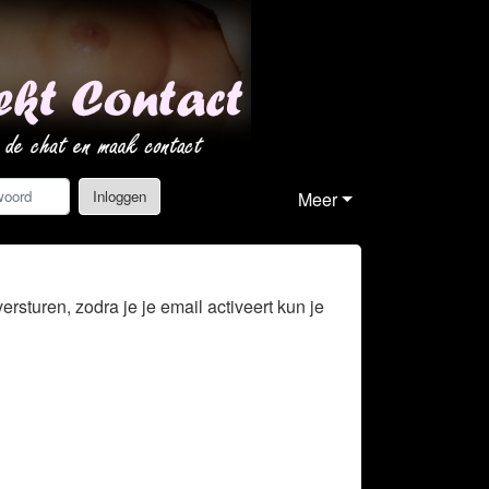
Vergeten
Inloggen
Meer
rsturen, zodra je je email activeert kun je