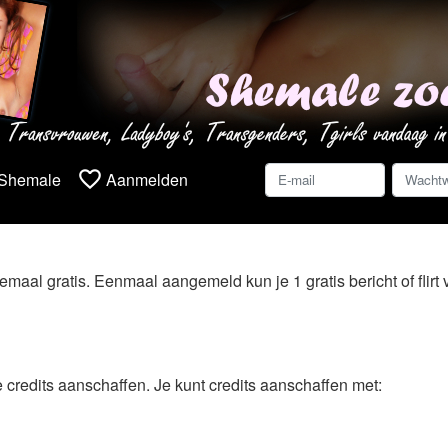
favorite_border
 Shemale
Aanmelden
aal gratis. Eenmaal aangemeld kun je 1 gratis bericht of flirt ve
je credits aanschaffen. Je kunt credits aanschaffen met: